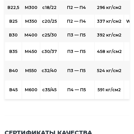
В22,5
М300
с18/22
П2 — П4
296 кг/см2
В25
М350
с20/25
П2 — П4
337 кг/см2
W6
В30
М400
с25/30
П3 — П5
392 кг/см2
W
В35
М450
с30/37
П3 — П5
458 кг/см2
W
В40
М550
с32/40
П3 — П5
524 кг/см2
W
В45
М600
с35/45
П4 — П5
591 кг/см2
СЕРТИФИКАТЫ КАЧЕСТВА