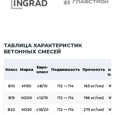
ТАБЛИЦА ХАРАКТЕРИСТИК
БЕТОННЫХ СМЕСЕЙ
В
Евро-
Класс
Марка
Подвижность
Прочность
не
класс
ца
В10
М150
c8/10
П2 — П4
163 кг/см2
W2
В15
М200
с12/15
П2 — П4
196 кг/см2
W2
В20
М250
с16/20
П2 — П4
275 кг/см2
W4