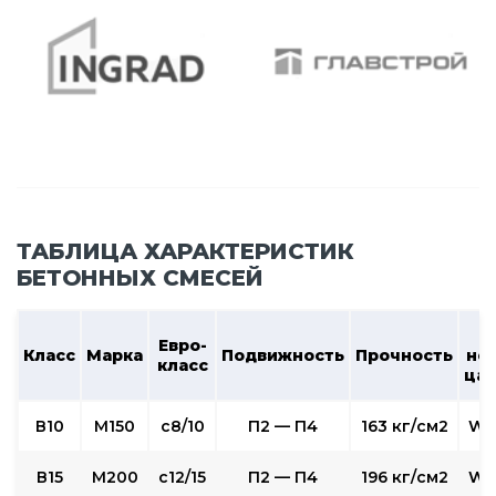
ТАБЛИЦА ХАРАКТЕРИСТИК
БЕТОННЫХ СМЕСЕЙ
В
Евро-
Класс
Марка
Подвижность
Прочность
не
класс
ца
В10
М150
c8/10
П2 — П4
163 кг/см2
W2
В15
М200
с12/15
П2 — П4
196 кг/см2
W2