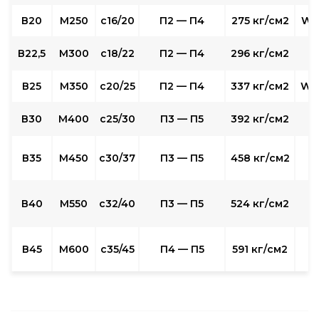
В20
М250
с16/20
П2 — П4
275 кг/см2
W4
В22,5
М300
с18/22
П2 — П4
296 кг/см2
В25
М350
с20/25
П2 — П4
337 кг/см2
W6
В30
М400
с25/30
П3 — П5
392 кг/см2
W
В35
М450
с30/37
П3 — П5
458 кг/см2
W
В40
М550
с32/40
П3 — П5
524 кг/см2
W
В45
М600
с35/45
П4 — П5
591 кг/см2