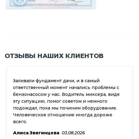
ОТЗЫВЫ НАШИХ КЛИЕНТОВ
Для пола в бане нужна была стяжка, взял у
ы с
пескобетон. Работал с ним сам, замешивал
идя
хорошо схватывалось, без комков. Пол
получился ровный, теперь думаю ещё для
е.
гаража заказать.
Митрофан Комиссаров
29.07.2026