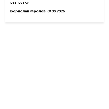
объекте тоже всё было чётко.
Тихон Касьянов
25.07.2026