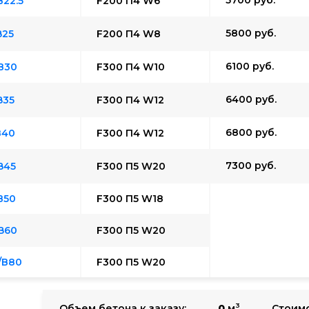
22.5
F200 П4 W6
5800
руб.
B25
F200 П4 W8
6100
руб.
В30
F300 П4 W10
6400
руб.
B35
F300 П4 W12
6800
руб.
В40
F300 П4 W12
7300
руб.
B45
F300 П5 W20
В50
F300 П5 W18
B60
F300 П5 W20
/В80
F300 П5 W20
3
0
м
Объем бетона к заказу:
Стоимо