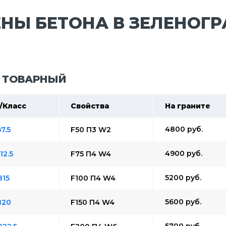
НЫ БЕТОНА В ЗЕЛЕНОГР
 ТОВАРНЫЙ
/Класс
Свойства
На граните
4800
руб.
7.5
F50 П3 W2
4900
руб.
12.5
F75 П4 W4
5200
руб.
В15
F100 П4 W4
5600
руб.
В20
F150 П4 W4
5700
руб.