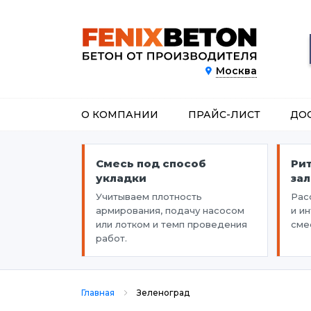
Москва
О КОМПАНИИ
ПРАЙС-ЛИСТ
ДО
Смесь под способ
Ри
укладки
за
Учитываем плотность
Рас
армирования, подачу насосом
и и
или лотком и темп проведения
сме
работ.
Главная
Зеленоград