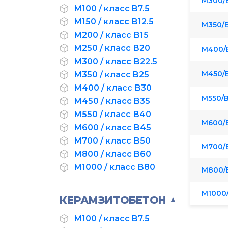
М300/В
М100 / класс B7.5
М150 / класс В12.5
М350/
М200 / класс В15
М250 / класс В20
М400/
М300 / класс В22.5
М450/
М350 / класс B25
М400 / класс В30
М550/
М450 / класс B35
М550 / класс В40
М600/
М600 / класс B45
М700 / класс В50
М700/
М800 / класс B60
М1000 / класс В80
М800/
М1000
КЕРАМЗИТОБЕТОН
▲
М100 / класс B7.5