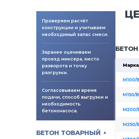
ЦЕ
Проверяем расчёт
конструкции и учитываем
необходимый запас смеси.
БЕТОН
Заранее оцениваем
проезд миксера, место
Марка
разворота и точку
разгрузки.
М100/B
Согласовываем время
М150/В
подачи, способ выгрузки и
необходимость
М200/
бетононасоса.
М250/
БЕТОН ТОВАРНЫЙ
▲