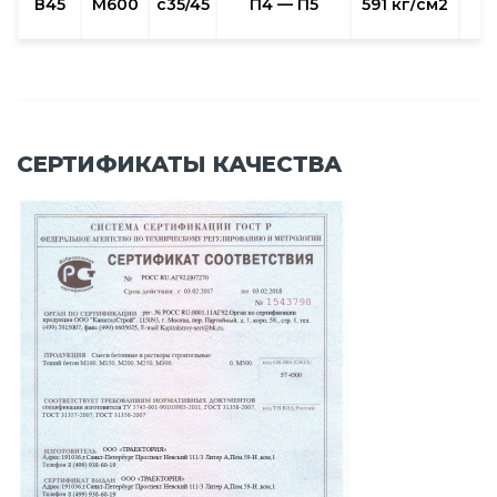
В45
М600
с35/45
П4 — П5
591 кг/см2
СЕРТИФИКАТЫ КАЧЕСТВА