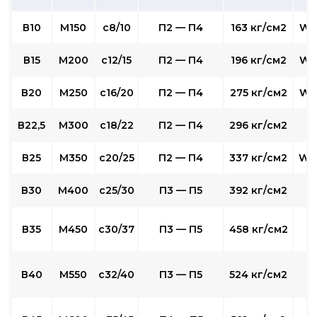
В10
М150
c8/10
П2 — П4
163 кг/см2
W2
В15
М200
с12/15
П2 — П4
196 кг/см2
W2
В20
М250
с16/20
П2 — П4
275 кг/см2
W4
В22,5
М300
с18/22
П2 — П4
296 кг/см2
В25
М350
с20/25
П2 — П4
337 кг/см2
W6
В30
М400
с25/30
П3 — П5
392 кг/см2
W
В35
М450
с30/37
П3 — П5
458 кг/см2
W
В40
М550
с32/40
П3 — П5
524 кг/см2
W