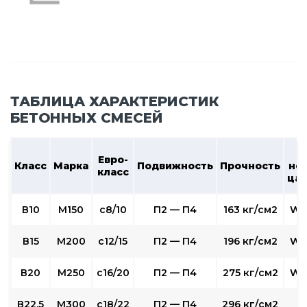
ТАБЛИЦА ХАРАКТЕРИСТИК
БЕТОННЫХ СМЕСЕЙ
В
Евро-
Класс
Марка
Подвижность
Прочность
не
класс
ца
В10
М150
c8/10
П2 — П4
163 кг/см2
W2
В15
М200
с12/15
П2 — П4
196 кг/см2
W2
В20
М250
с16/20
П2 — П4
275 кг/см2
W4
В22,5
М300
с18/22
П2 — П4
296 кг/см2