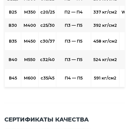
В25
М350
с20/25
П2 — П4
337 кг/см2
W6
В30
М400
с25/30
П3 — П5
392 кг/см2
W
В35
М450
с30/37
П3 — П5
458 кг/см2
W
В40
М550
с32/40
П3 — П5
524 кг/см2
W
В45
М600
с35/45
П4 — П5
591 кг/см2
СЕРТИФИКАТЫ КАЧЕСТВА