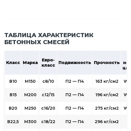
ТАБЛИЦА ХАРАКТЕРИСТИК
БЕТОННЫХ СМЕСЕЙ
В
Евро-
Класс
Марка
Подвижность
Прочность
не
класс
ца
В10
М150
c8/10
П2 — П4
163 кг/см2
W2
В15
М200
с12/15
П2 — П4
196 кг/см2
W2
В20
М250
с16/20
П2 — П4
275 кг/см2
W4
В22,5
М300
с18/22
П2 — П4
296 кг/см2