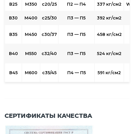
В25
М350
с20/25
П2 — П4
337 кг/см2
W6
В30
М400
с25/30
П3 — П5
392 кг/см2
W
В35
М450
с30/37
П3 — П5
458 кг/см2
W
В40
М550
с32/40
П3 — П5
524 кг/см2
W
В45
М600
с35/45
П4 — П5
591 кг/см2
СЕРТИФИКАТЫ КАЧЕСТВА