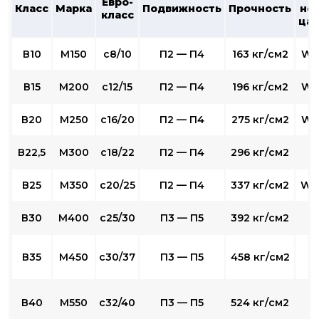
Евро-
Класс
Марка
Подвижность
Прочность
не
класс
ца
В10
М150
c8/10
П2 — П4
163 кг/см2
W2
В15
М200
с12/15
П2 — П4
196 кг/см2
W2
В20
М250
с16/20
П2 — П4
275 кг/см2
W4
В22,5
М300
с18/22
П2 — П4
296 кг/см2
В25
М350
с20/25
П2 — П4
337 кг/см2
W6
В30
М400
с25/30
П3 — П5
392 кг/см2
W
В35
М450
с30/37
П3 — П5
458 кг/см2
W
В40
М550
с32/40
П3 — П5
524 кг/см2