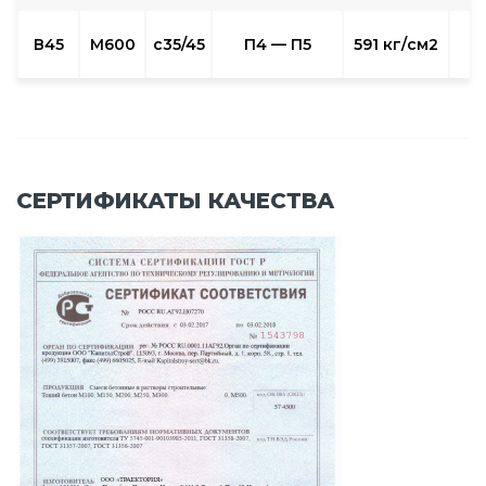
W
В45
М600
с35/45
П4 — П5
591 кг/см2
СЕРТИФИКАТЫ КАЧЕСТВА